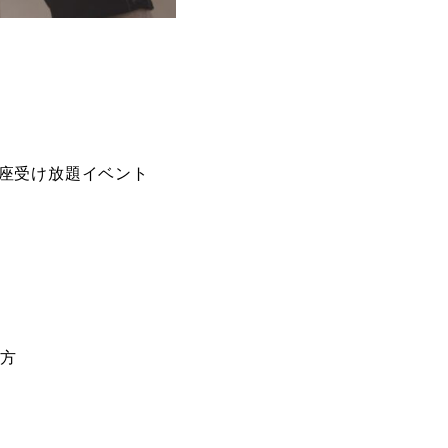
座受け放題イベント
！
の方