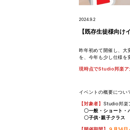
2024.9.2
【既存生徒様向け
昨年初めて開催し、大
を、今年も少し仕様を
現時点でStudio邦
イベントの概要につい
【対象者】
Studi
〇一般・ショート・
〇子供･親子クラス
【開催期間】
９月14日