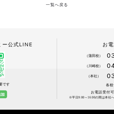
一覧へ戻る
ミー
公式LINE
お電
0
（蒲田校）
0
（川崎校）
0
（本社）
要です
各校
お電話受付可能
※平日9:00～16:00の間は本