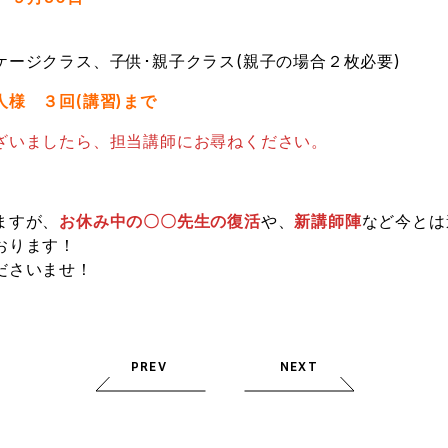
ケージクラス、子供･親子クラス(親子の場合２枚必要)
人様 ３回(講習)まで
ざいましたら、担当講師にお尋ねください。
ますが、
お休み中の〇〇先生の復活
や、
新講師陣
など今とは
おります！
ださいませ！
PREV
NEXT