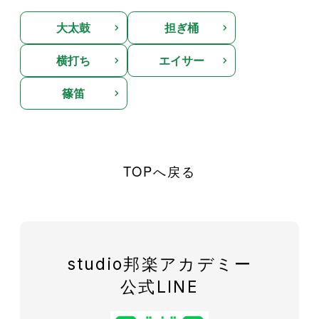
大太鼓
担ぎ桶
横打ち
エイサー
篠笛
TOPへ戻る
studio邦楽アカデミー
公式LINE