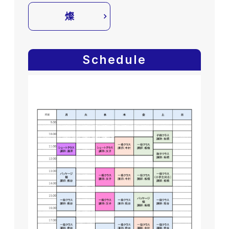
燦
Schedule