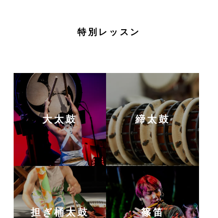
特別レッスン
大太鼓
締太鼓
担ぎ桶太鼓
篠笛