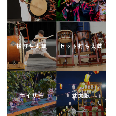
横打ち太鼓
セット打ち太鼓
エイサー
盆太鼓