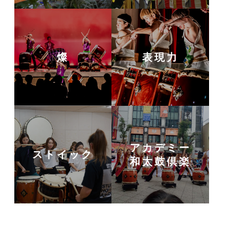
燦
表現力
アカデミー
ストイック
和太鼓倶楽