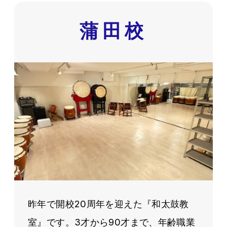
蒲田校
昨年で開校20周年を迎えた『和太鼓教
室』です。3才から90才まで、年齢職業