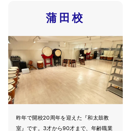
蒲田校
昨年で開校20周年を迎えた『和太鼓教
室』です。3才から90才まで、年齢職業