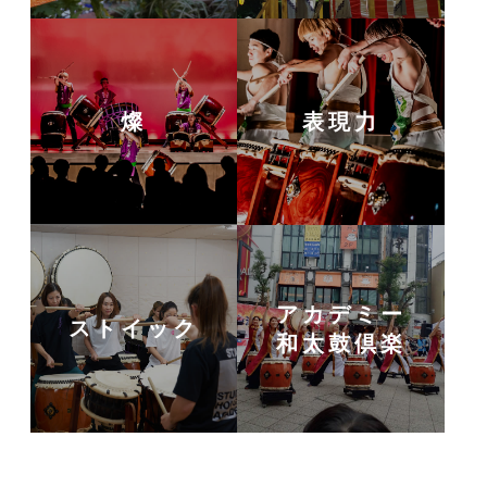
燦
表現力
アカデミー
ストイック
和太鼓倶楽