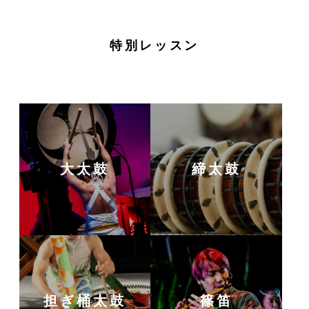
特別レッスン
大太鼓
締太鼓
担ぎ桶太鼓
篠笛