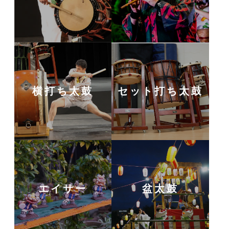
横打ち太鼓
セット打ち太鼓
エイサー
盆太鼓