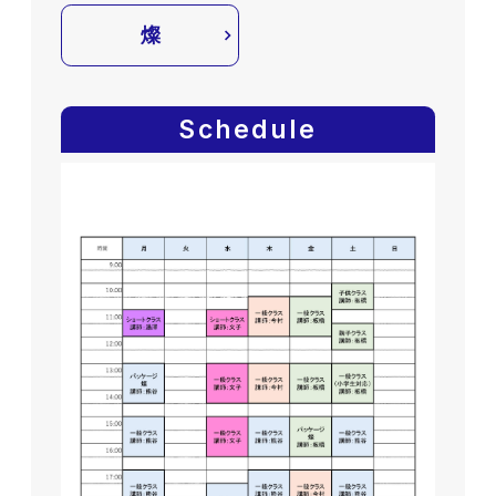
燦
Schedule