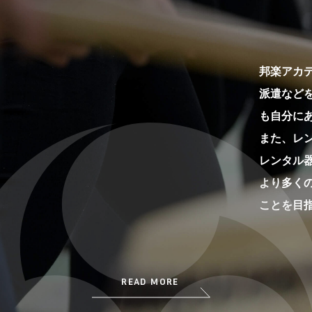
邦楽アカ
派遣など
も自分に
また、レン
レンタル
より多く
ことを目
READ MORE