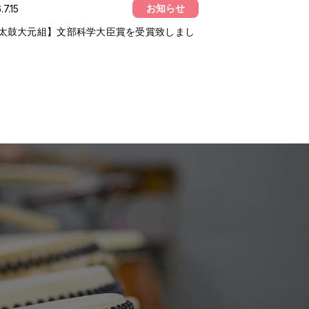
お知らせ
.7.15
太鼓大元組】文部科学大臣賞を受賞致しまし