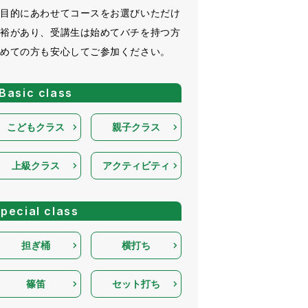
や目的にあわせてコースをお選びいただけ
余裕があり、受講生は始めてバチを持つ方
初めての方も安心してご参加ください。
Basic class
こどもクラス
親子クラス
上級クラス
アクティビティ
pecial class
担ぎ桶
横打ち
篠笛
セット打ち