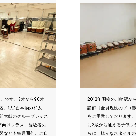
』です。3才から90才
2012年開校の川崎駅
名。1人1台本物の和太
講師は全員現役のプロ奏
組太鼓のグループレッス
をご用意しております
ア向けクラス、経験者の
に3歳から通える子供ク
習なども毎月開催。ご自
らに、様々なスタイル