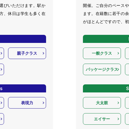
選びいただけます。駅か
開催。ご自分のペース
方、休日は学生も多く在
ます。在籍数に若干の
がほとんどですので、
s
親子クラス
一般クラス
パッケージクラス
ss
S
表現力
大太鼓
エイサー