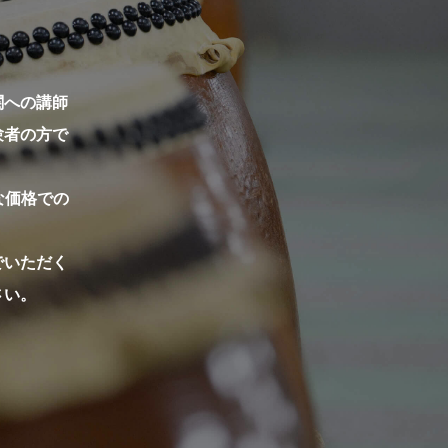
関への講師
験者の方で
な価格での
でいただく
さい。