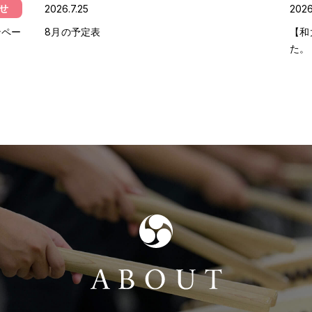
せ
予定表
2026.7.25
2026
ンペー
8月の予定表
【和
た。