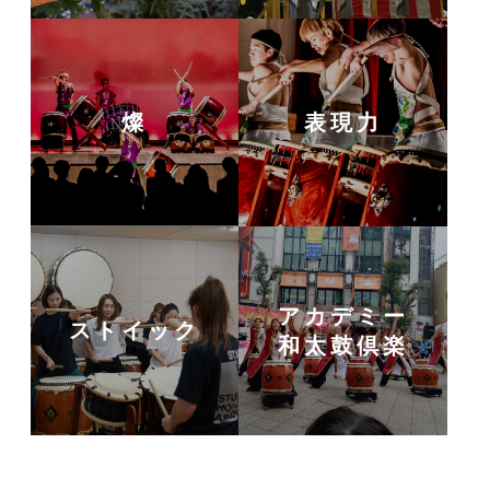
燦
表現力
アカデミー
ストイック
和太鼓倶楽