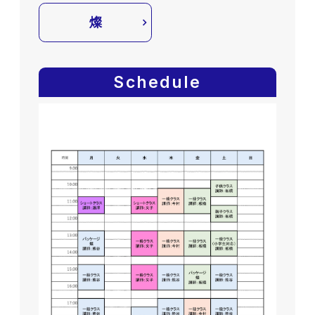
燦
Schedule