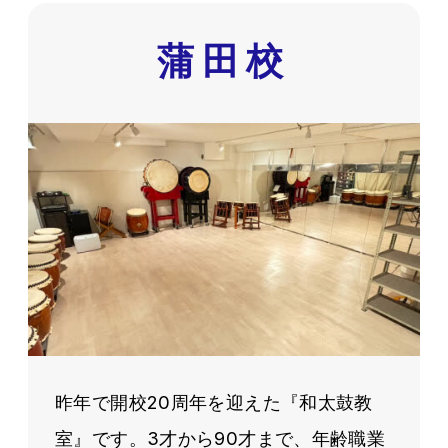
蒲田校
昨年で開校20周年を迎えた『和太鼓教
室』です。3才から90才まで、年齢職業