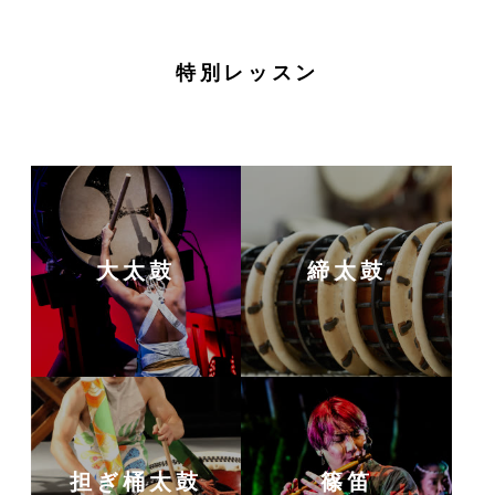
特別レッスン
大太鼓
締太鼓
担ぎ桶太鼓
篠笛