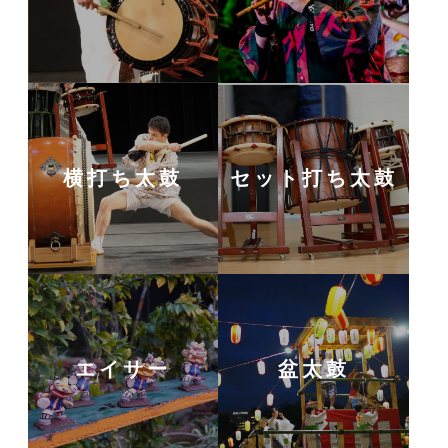
横打ち太鼓
セット打ち太鼓
エイサー
盆太鼓