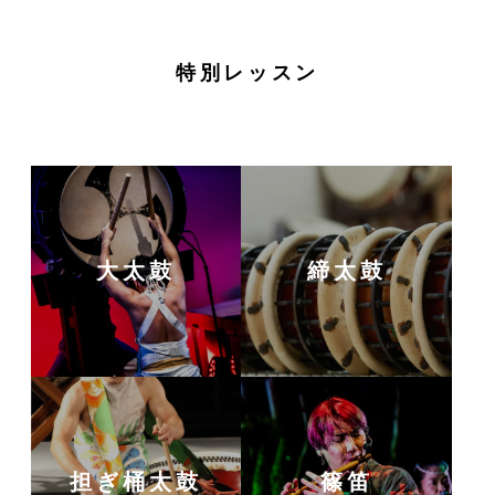
特別レッスン
大太鼓
締太鼓
担ぎ桶太鼓
篠笛