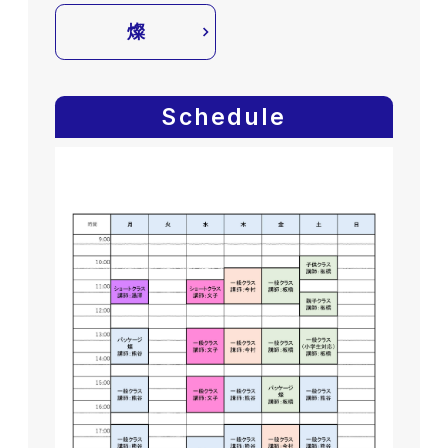
燦
Schedule