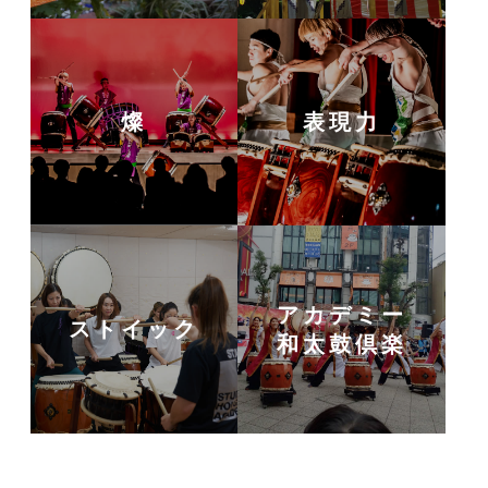
燦
表現力
アカデミー
ストイック
和太鼓倶楽