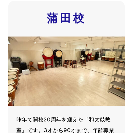
蒲田校
昨年で開校20周年を迎えた『和太鼓教
室』です。3才から90才まで、年齢職業