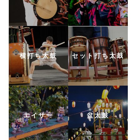
横打ち太鼓
セット打ち太鼓
エイサー
盆太鼓