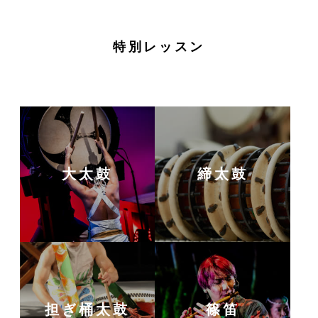
特別レッスン
大太鼓
締太鼓
担ぎ桶太鼓
篠笛