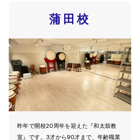
蒲田校
昨年で開校20周年を迎えた『和太鼓教
室』です。3才から90才まで、年齢職業