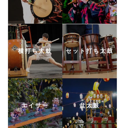
横打ち太鼓
セット打ち太鼓
エイサー
盆太鼓