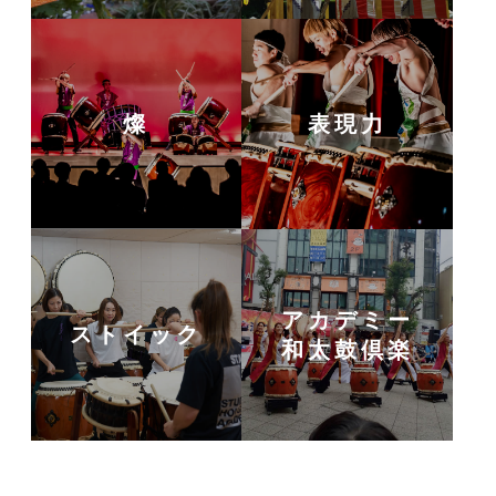
燦
表現力
アカデミー
ストイック
和太鼓倶楽