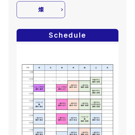
燦
Schedule